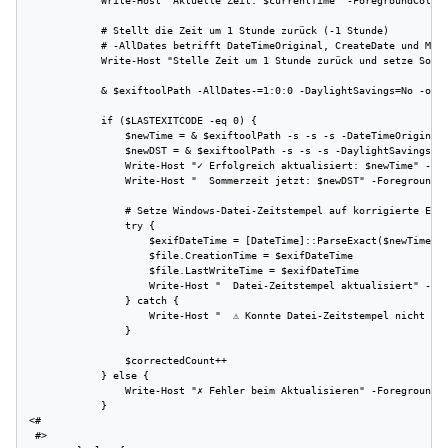
            Write-Host "Aktuelle Zeit: $currentTime" -ForegroundColor 
            # Stellt die Zeit um 1 Stunde zurück (-1 Stunde)

            # -AllDates betrifft DateTimeOriginal, CreateDate und Modi
            Write-Host "Stelle Zeit um 1 Stunde zurück und setze Somme
            & $exiftoolPath -AllDates-=1:0:0 -DaylightSavings=No -over
            if ($LASTEXITCODE -eq 0) {

                $newTime = & $exiftoolPath -s -s -s -DateTimeOriginal 
                $newDST = & $exiftoolPath -s -s -s -DaylightSavings $f
                Write-Host "✓ Erfolgreich aktualisiert: $newTime" -For
                Write-Host "  Sommerzeit jetzt: $newDST" -ForegroundCo
                # Setze Windows-Datei-Zeitstempel auf korrigierte EXIF
                try {

                    $exifDateTime = [DateTime]::ParseExact($newTime, "
                    $file.CreationTime = $exifDateTime

                    $file.LastWriteTime = $exifDateTime

                    Write-Host "  Datei-Zeitstempel aktualisiert" -For
                } catch {

                    Write-Host "  ⚠ Konnte Datei-Zeitstempel nicht set
                }

                $correctedCount++

            } else {

                Write-Host "✗ Fehler beim Aktualisieren" -ForegroundCo
            }

<#

 #>
