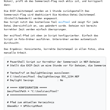
Nikon), prüft ob das Sommerzeit-Flag noch aktiv ist, und korrigiert
dann:
Die EXIF-Zeitstempel werden um 1 Stunde zurückgestellt Das
Sommerzeit-Flag wird deaktiviert Die Windows-Datei-Zeitstempel
(Erstellt/Geändert) werden angepasst.
Das Script nutzt das kostenlose Tool
exiftool
und zeigt für jede
Datei übersichtlich an, was geändert wurde. Dateien mit bereits
korrekter Zeit werden einfach übersprungen.
Der exiftool-Pfad ist oben im Script konfigurierbar. Einfach das
Script im Foto-Ordner ausführen. Unterordner werden automatisch
durchsucht.
Das Ergebnis: Konsistente, korrekte Zeitstempel in allen Fotos, ohne
manuelle Arbeit.
# PowerShell Script zur Korrektur der Sommerzeit in NEF-Dateien

# Stellt die EXIF-Zeit um eine Stunde vor für Dateien, die Sommerzeit 
# Testaufruf um DaylightSavings auszulesen:

# C:\tools\exiftool -DaylightSavings DSC_1234.NEF

# Daylight Savings                : No

# ===== KONFIGURATION =====

$exiftoolPath = "C:\tools\exiftool" 

# =========================

# Pfad zum aktuellen Verzeichnis

$baseDir = $PSScriptRoot
