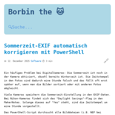
Borbin the 🐱
🔍
Suche...
Sommerzeit-EXIF automatisch
korrigieren mit PowerShell
🔗
📅 12. Dezember 2025
·
Software
·
⏱️ 3 min
Ein häufiges Problem bei Digitalkameras: Die Sommerzeit ist noch in
der Kamera aktiviert, obwohl bereits Winterzeit ist. Die Zeitstempel
in den Fotos sind dadurch eine Stunde falsch und das fällt oft erst
später auf, wenn man die Bilder sortiert oder mit anderen Fotos
abgleicht.
Viele Kameras speichern die Sommerzeit-Einstellung in den EXIF-Daten.
Bei Nikon-Kameras findet sich das "Daylight Savings"-Flag in den
MakerNotes. Solange dieses auf "Yes" steht, sind die Zeitstempel um
eine Stunde vorgestellt.
Das PowerShell-Script durchsucht alle Bilddateien (z.B. NEF bei