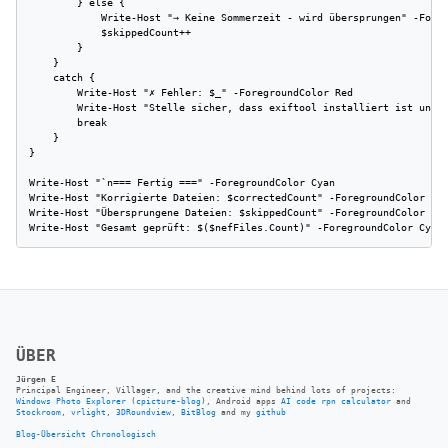
        } else {

            Write-Host "→ Keine Sommerzeit - wird übersprungen" -Foreg
            $skippedCount++

        }

    }

    catch {

        Write-Host "✗ Fehler: $_" -ForegroundColor Red

        Write-Host "Stelle sicher, dass exiftool installiert ist und i
        break

    }

}

Write-Host "`n=== Fertig ===" -ForegroundColor Cyan

Write-Host "Korrigierte Dateien: $correctedCount" -ForegroundColor Gre
Write-Host "Übersprungene Dateien: $skippedCount" -ForegroundColor Gra
Write-Host "Gesamt geprüft: $($nefFiles.Count)" -ForegroundColor Cyan
ÜBER
Jürgen E
Principal Engineer, Villager, and the creative mind behind lots of projects:
Windows Photo Explorer
(
cpicture-blog
), Android apps
AI code rpn calculator
and
Stockroom
,
vrlight
,
3DRoundview
,
BitBlog
and my
github
Blog-Übersicht
Chronologisch