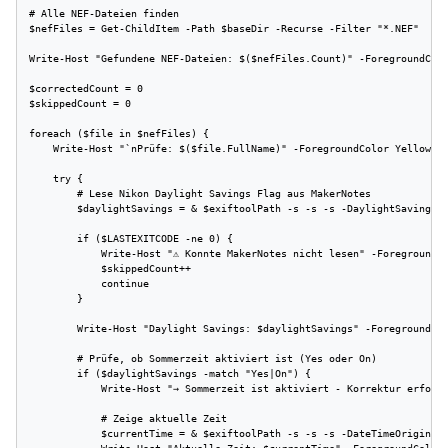
# Alle NEF-Dateien finden

$nefFiles = Get-ChildItem -Path $baseDir -Recurse -Filter "*.NEF"

Write-Host "Gefundene NEF-Dateien: $($nefFiles.Count)" -ForegroundColo
$correctedCount = 0

$skippedCount = 0

foreach ($file in $nefFiles) {

    Write-Host "`nPrüfe: $($file.FullName)" -ForegroundColor Yellow

    try {

        # Lese Nikon Daylight Savings Flag aus MakerNotes

        $daylightSavings = & $exiftoolPath -s -s -s -DaylightSavings $
        if ($LASTEXITCODE -ne 0) {

            Write-Host "⚠ Konnte MakerNotes nicht lesen" -ForegroundCo
            $skippedCount++

            continue

        }

        Write-Host "Daylight Savings: $daylightSavings" -ForegroundCol
        # Prüfe, ob Sommerzeit aktiviert ist (Yes oder On)

        if ($daylightSavings -match "Yes|On") {

            Write-Host "→ Sommerzeit ist aktiviert - Korrektur erforde
            # Zeige aktuelle Zeit

            $currentTime = & $exiftoolPath -s -s -s -DateTimeOriginal 